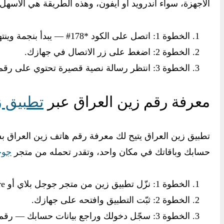
الأجهزة، سواء أندرويد أو آيفون، وهذه الطريقة هي الأسهل
الخطوة 1: اتصل على الكود *178# — يبدأ بنجمة وينتهي بشباك.
الخطوة 2: اضغط على زر الاتصال في جهازك.
الخطوة 3: انتظر رسالة نصية قصيرة تحتوي على رقم زين الخاص بك.
معرفة رقم زين العراق عبر
تطبيق ز
تطبيق زين العراق يتيح لك معرفة رقم هاتف زين العراق 
حسابك وباقاتك في مكان واحد، وتقدر تحمله من متجر
جوج
الخطوة 1: نزّل تطبيق زين من متجر جوجل بلاي أو App Store حسب جهازك.
الخطوة 2: ثبّت التطبيق وافتحه على جهازك.
الخطوة 3: سجّل دخولك وراجع بيانات حسابك — رقم الهاتف يظهر مباشرة في الصفحة الرئيسية.