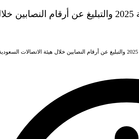
التبليغ عن أرقام النصابين stc طريقة 2025 والتبليغ عن أرقام النصابين خ