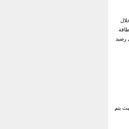
لال
طاقة
ل رصيد
يث يتم